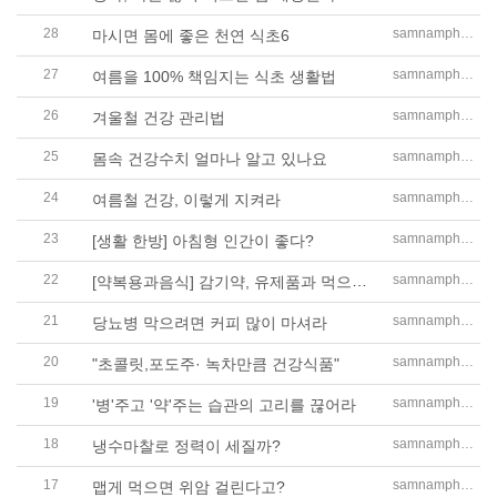
28
samnampharm
마시면 몸에 좋은 천연 식초6
27
samnampharm
여름을 100% 책임지는 식초 생활법
26
samnampharm
겨울철 건강 관리법
25
samnampharm
몸속 건강수치 얼마나 알고 있나요
24
samnampharm
여름철 건강, 이렇게 지켜라
23
samnampharm
[생활 한방] 아침형 인간이 좋다?
22
[약복용과음식] 감기약, 유제품과 먹으면 체내흡수 더뎌
samnampharm
21
samnampharm
당뇨병 막으려면 커피 많이 마셔라
20
samnampharm
"초콜릿,포도주· 녹차만큼 건강식품"
19
samnampharm
'병'주고 '약'주는 습관의 고리를 끊어라
18
samnampharm
냉수마찰로 정력이 세질까?
17
samnampharm
맵게 먹으면 위암 걸린다고?