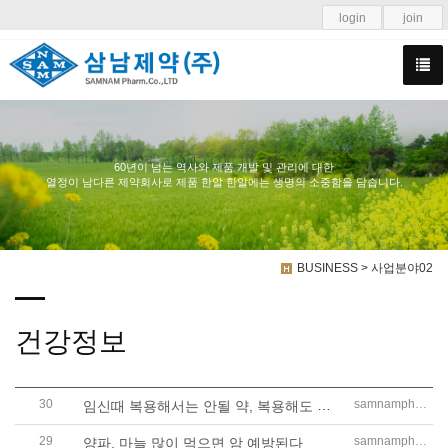
login
join
60년이 넘는 역사와 제품 개발 및 관리에 대한
열정이 남다른 제약회사로 제품 한알 한알에는 생명의 소중함을 담습니다.
BUSINESS > 사업분야02
건강정보
30
임신때 복용해서는 안될 약, 복용해도 되는 약
samnampharm
29
samnampharm
양파, 마늘 많이 먹으면 암 예방된다