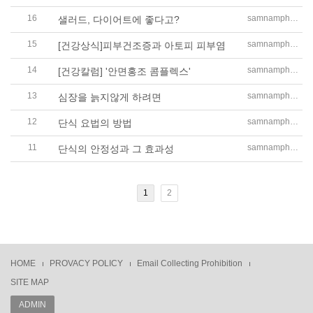
16
samnampharm
샐러드, 다이어트에 좋다고?
15
samnampharm
[건강상식]피부건조증과 아토피 피부염
14
samnampharm
[건강칼럼] '안면홍조 콤플렉스'
13
samnampharm
심장을 늙지않게 하려면
12
samnampharm
단식 요법의 방법
11
samnampharm
단식의 안정성과 그 효과성
1
2
HOME
PROVACY POLICY
Email Collecting Prohibition
SITE MAP
ADMIN