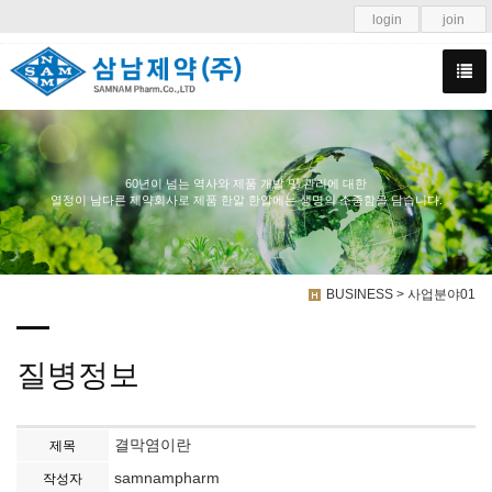
login
join
60년이 넘는 역사와 제품 개발 및 관리에 대한
열정이 남다른 제약회사로 제품 한알 한알에는 생명의 소중함을 담습니다.
BUSINESS > 사업분야01
질병정보
결막염이란
제목
samnampharm
작성자