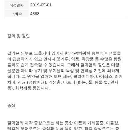
2019-05-01
작성일자
4688
조회수
정의 및 원인
결막은 외부로 노출되어 있어서 항상 광범위한 종류의 미생물들
이 침범하기가 쉽고 먼지나 꽃가루, 약품, 화장품 등 수많은 항원
들과도 쉽게 접촉할 수 있습니다. 그래서 결막염의 원인은 미생
물뿐만 아니라 유기 및 무기물의 독성 및 면역성 기전에 의하게
됩니다. 그 원인을 열거해 보면 세균, 클라미디아, 바이러스, 리케
치아, 진균 (곰팡이균), 기생충, 아토피 (화분, 풀, 동물 털, 먼지
등), 화학제품 등입니다.
증상
결막염의 자각 증상으로는 타는 듯한 아픔과 가려움증, 이물감,
빨갛게 부어오르는 증상과 눈곱 등이 있고, 타각 증상으로는 충